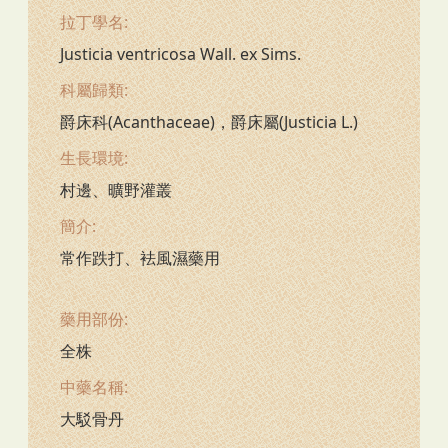
拉丁學名:
Justicia ventricosa Wall. ex Sims.
科屬歸類:
爵床科(Acanthaceae)，爵床屬(Justicia L.)
生長環境:
村邊、曠野灌叢
簡介:
常作跌打、袪風濕藥用
藥用部份:
全株
中藥名稱:
大駁骨丹