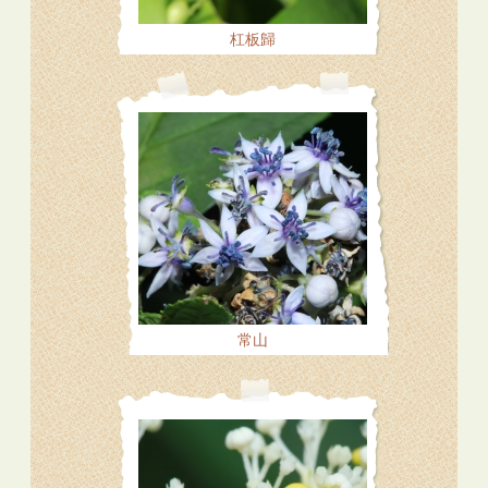
杠板歸
常山