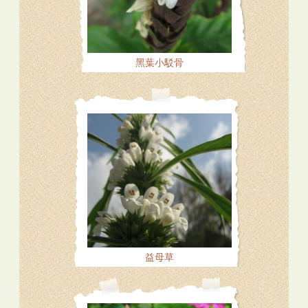
黑葉小駁骨
益母草