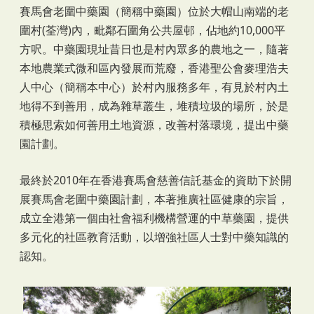
賽馬會老圍中藥園（簡稱中藥園）位於大帽山南端的老
圍村(荃灣)內，毗鄰石圍角公共屋邨，佔地約10,000平
方呎。中藥園現址昔日也是村內眾多的農地之一，隨著
本地農業式微和區內發展而荒廢，香港聖公會麥理浩夫
人中心（簡稱本中心）於村內服務多年，有見於村內土
地得不到善用，成為雜草叢生，堆積垃圾的場所，於是
積極思索如何善用土地資源，改善村落環境，提出中藥
園計劃。
最終於2010年在香港賽馬會慈善信託基金的資助下於開
展賽馬會老圍中藥園計劃，本著推廣社區健康的宗旨，
成立全港第一個由社會福利機構營運的中草藥園，提供
多元化的社區教育活動，以增強社區人士對中藥知識的
認知。