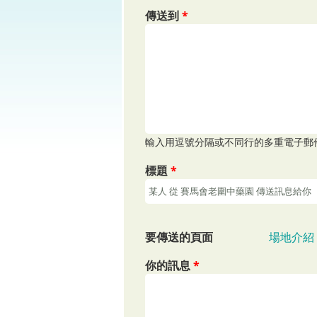
傳送到
*
輸入用逗號分隔或不同行的多重電子郵
標題
*
要傳送的頁面
場地介紹
你的訊息
*