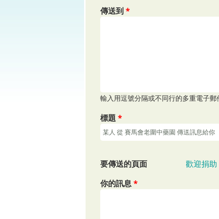
傳送到
*
輸入用逗號分隔或不同行的多重電子郵
標題
*
要傳送的頁面
歡迎捐助
你的訊息
*