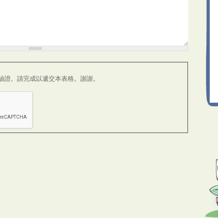
A 驗證。請完成以遞交本表格。謝謝。