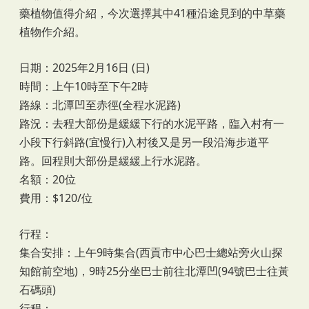
藥植物值得介紹，今次選擇其中41種沿途見到的中草藥
植物作介紹。
日期：2025年2月16日 (日)
時間：上午10時至下午2時
路線：北潭凹至赤徑(全程水泥路)
路況：去程大部份是緩緩下行的水泥平路，臨入村有一
小段下行斜路(宜慢行)入村後又是另一段沿海步道平
路。回程則大部份是緩緩上行水泥路。
名額：20位
費用：$120/位
行程：
集合安排：上午9時集合(西貢市中心巴士總站旁火山探
知館前空地)，9時25分坐巴士前往北潭凹(94號巴士往黃
石碼頭)
行程：