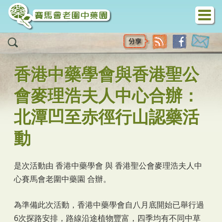
移至主內容
香港中藥學會與香港聖公
會麥理浩夫人中心合辦：
北潭凹至赤徑行山認藥活
動
是次活動由 香港中藥學會 與 香港聖公會麥理浩夫人中
心賽馬會老圍中藥園 合辦。
為準備此次活動，香港中藥學會自八月底開始已舉行過
6次探路安排，路線沿途植物豐富，四季均有不同中草