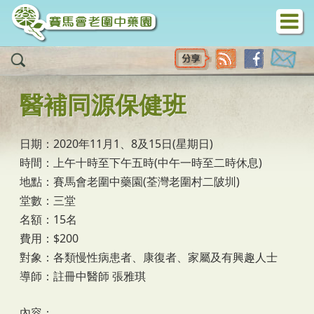
移至主內容
醫補同源保健班
日期：2020年11月1、8及15日(星期日)
時間：上午十時至下午五時(中午一時至二時休息)
地點：賽馬會老圍中藥園(荃灣老圍村二陂圳)
堂數：三堂
名額：15名
費用：$200
對象：各類慢性病患者、康復者、家屬及有興趣人士
導師：註冊中醫師 張雅琪
內容：