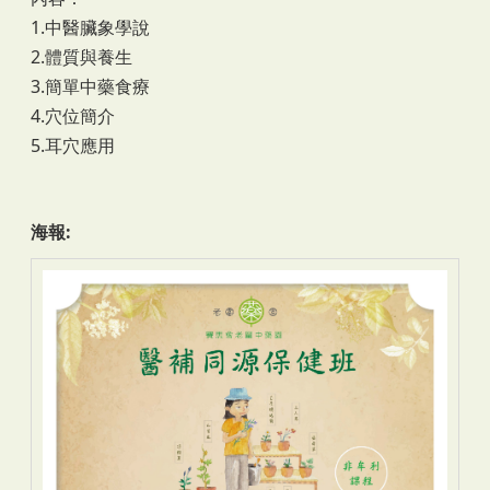
1.中醫臟象學說
2.體質與養生
3.簡單中藥食療
4.穴位簡介
5.耳穴應用
海報: