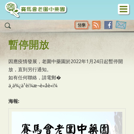
移至主內容
暫停開放
因應疫情發展，老圍中藥園於2022年1月24日起暫停開
放，直到另行通知。
如有任何聯絡，請電郵�
ä¸ä¾¿ä¹èï¼æ¬è«åè«ï¼
海報: