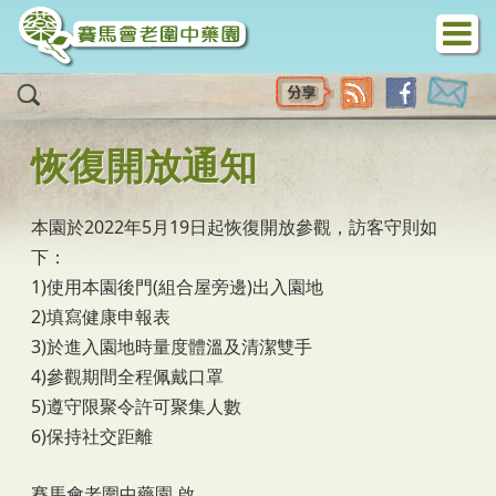
移至主內容
恢復開放通知
本園於2022年5月19日起恢復開放參觀，訪客守則如
下：
1)使用本園後門(組合屋旁邊)出入園地
2)填寫健康申報表
3)於進入園地時量度體溫及清潔雙手
4)參觀期間全程佩戴口罩
5)遵守限聚令許可聚集人數
6)保持社交距離
賽馬會老圍中藥園 啟