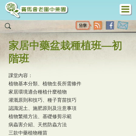
移至主內容
家居中藥盆栽種植班—初
階班
課堂內容：
植物基本分類、植物生長所需條件
家居環境適合種植什麼植物
灌溉原則和技巧、種子育苗技巧
認識泥土、施肥原則及注意事項
植物繁殖方法、基礎修剪示範
病蟲害介紹、天然防蟲方法
三款中藥植物種苗