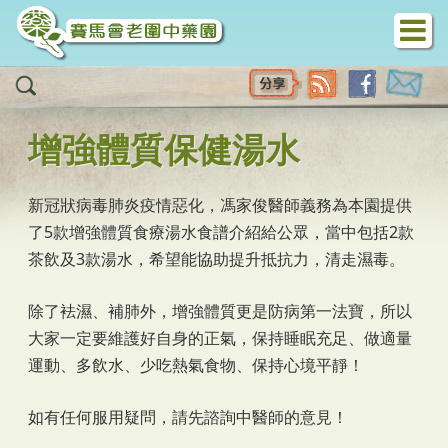
移至主內容
增強體質保健湯水
新冠狀病毒肺炎疫情惡化，馮家俊醫師義務為本園提供
了5款增強體質食療湯水食譜介紹給公眾，當中包括2款
茶飲及3款湯水，希望能協助提升抵抗力，清走濕毒。
除了袪濕、補肺外，增強體質更是防病第一法寶，所以
大家一定要維護好自身的正氣，保持睡眠充足、做適量
運動、多飲水、少吃熱氣食物、保持心境平靜！
如有任何服用疑問，請先諮詢中醫師的意見！