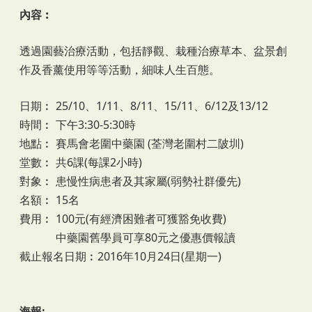
內容︰
透過園藝治療活動，包括靜觀、栽種治療草本、盆景創
作及香薰使用等等活動，細味人生百態。
日期︰ 25/10、1/11、8/11、15/11、6/12及13/12
時間︰ 下午3:30-5:30時
地點︰ 賽馬會老圍中藥園 (荃灣老圍村二陂圳)
堂數︰ 共6課(每課2小時)
對象︰ 患慢性病患者及其家屬(弱勢社群優先)
名額︰ 15名
費用︰ 100元(有經濟困難者可獲豁免收費)
中藥園舊學員可享80元之優惠價報讀
截止報名日期︰2016年10月24日(星期一)
海報: