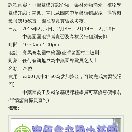
課程內容：中醫基礎知識介紹；藥材分類簡介；植物學
基礎知識；常見、常用及園內中草藥植物認識；導賞概
念與技巧教授；園地導賞實習及考核。
日期：2015年2月7日、2月8日、2月14日、2月28日
中藥園園地導賞實習及考核另行個別安排
時間：10:30am-1:00pm
地點：賽馬會老圍中藥園(荃灣老圍村二坡圳)
對象：任何有興趣成為中藥園導賞員之人士
名額：25位
費用：$300 (其中$150為參加按金，可於完成實習後退
回)
中藥園義工及就業基礎課程學員可享優惠價報名
(詳情請向職員查詢)
海報: