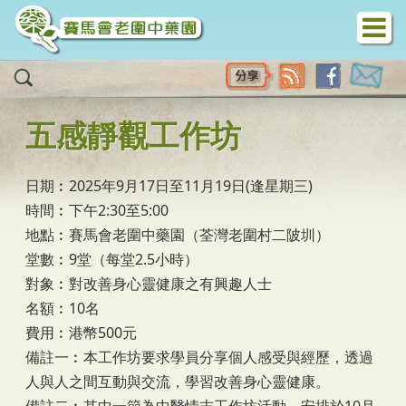
移至主內容
五感靜觀工作坊
日期︰2025年9月17日至11月19日(逢星期三)
時間︰下午2:30至5:00
地點︰賽馬會老圍中藥園（荃灣老圍村二陂圳）
堂數︰9堂（每堂2.5小時）
對象︰對改善身心靈健康之有興趣人士
名額︰10名
費用︰港幣500元
備註一︰本工作坊要求學員分享個人感受與經歷，透過
人與人之間互動與交流，學習改善身心靈健康。
備註二︰其中一節為中醫情志工作坊活動，安排於10月