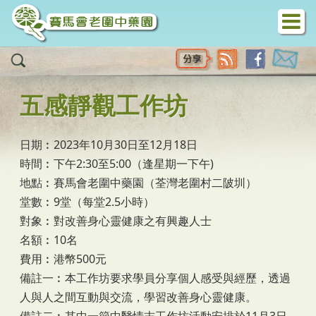
移至主內容
五感靜觀工作坊
日期︰2023年10月30日至12月18日
時間︰下午2:30至5:00（逢星期一下午)
地點︰賽馬會老圍中藥園（荃灣老圍村二陂圳）
堂數︰9堂（每堂2.5小時）
對象︰對改善身心靈健康之有興趣人士
名額︰10名
費用︰港幣500元
備註一︰本工作坊要求學員分享個人感受與經歷，透過
人與人之間互動與交流，學習改善身心靈健康。
備註二︰其中一節中醫情志工作坊活動安排於11月3日