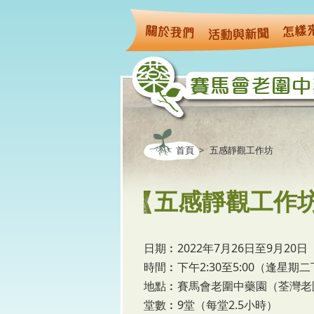
移至主內容
首頁
>
五感靜觀工作坊
五感靜觀工作
日期︰2022年7月26日至9月20日
時間︰下午2:30至5:00（逢星期二
地點︰賽馬會老圍中藥園（荃灣老
堂數︰9堂（每堂2.5小時）