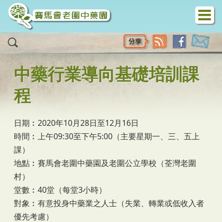
移至主內容
中藥行業導向基礎培訓課
程
日期︰2020年10月28日至12月16日
時間︰上午09:30至下午5:00（主要星期一、三、五上
課）
地點︰賽馬會老圍中藥園及老圍公立學校（荃灣老圍
村）
堂數︰40堂（每堂3小時）
對象︰有意投身中藥業之人士（失業、轉業或低收入者
優先考慮）