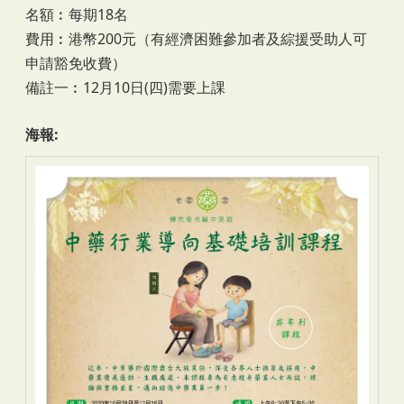
名額︰每期18名
費用︰港幣200元（有經濟困難參加者及綜援受助人可
申請豁免收費）
備註一︰12月10日(四)需要上課
海報: