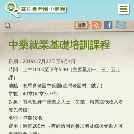
移至主內容
中藥就業基礎培訓課程
日期︰2019年7月22日至9月4日
時間︰上午10:00至下午5:30（主要星期一、三、五上
課）
地點︰賽馬會老圍中藥園(荃灣老圍村二陂圳)
堂數︰40堂(每堂3小時)
對象︰有意投身中藥業之人士（失業、轉業或低收入者
優先考慮）
名額︰每期18名
費用︰港幣200元 （有經濟困難參加者及綜援受助人可
申請豁免收費）