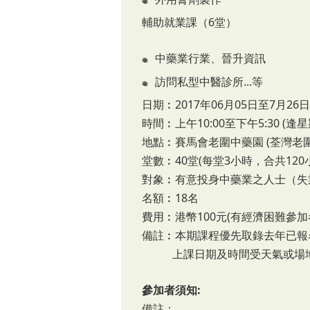
輔助就業課（6堂）
中藥業行業、晉升資訊
訪問私型中醫診所...等
日期︰2017年06月05日至7月26日
時間︰上午10:00至下午5:30 (
地點︰賽馬會老圍中藥園 (荃灣老
堂數︰40堂(每堂3小時，合共120
對象︰有意投身中藥業之人士（失
名額︰18名
費用︰港幣100元(有經濟困難參
備註︰本期課程優先取錄去年已報
上課日期及時間受天氣或場地
參加者須知:
備註：