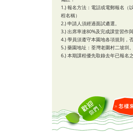
1.) 報名方法：電話或電郵報名
程名稱）
2.) 申請人須經過面試遴選。
3.) 出席率達80%及完成課堂習
4.) 學員須遵守本園地各項規則
5.) 藥園地址：荃灣老圍村二坡圳
6.) 本期課程優先取錄去年已報名