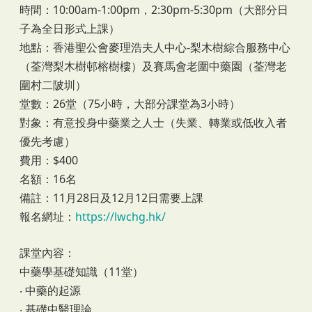
時間：10:00am-1:00pm，2:30pm-5:30pm（大部分日
子為全日形式上課）
地點：香港聖公會麥理浩夫人中心-梨木樹綜合服務中心
（荃灣梨木樹邨榕樹樓）及賽馬會老圍中藥園（荃灣老
圍村二陂圳）
堂數：26堂（75小時，大部分課堂為3小時）
對象：有意投身中藥業之人士（失業、轉業或低收入者
優先考慮）
費用：$400
名額：16名
備註：11月28日及12月12日需要上課
報名網址：
https://lwchg.hk/
課堂內容：
中藥學基礎知識（11堂）
‧ 中藥的起源
‧ 基礎中醫理論