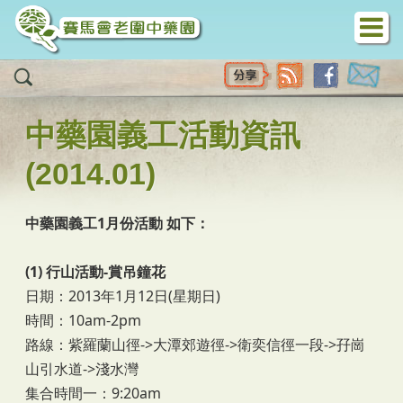
移至主內容
中藥園義工活動資訊
(2014.01)
中藥園義工1月份活動 如下：
(1) 行山活動-賞吊鐘花
日期：2013年1月12日(星期日)
時間：10am-2pm
路線：紫羅蘭山徑->大潭郊遊徑->衛奕信徑一段->孖崗
山引水道->淺水灣
集合時間一：9:20am