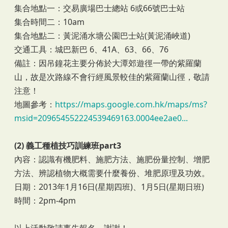
集合地點一：交易廣場巴士總站 6或66號巴士站
集合時間二：10am
集合地點二：黃泥涌水塘公園巴士站(黃泥涌峽道)
交通工具：城巴新巴 6、41A、63、66、76
備註：因吊鐘花主要分佈於大潭郊遊徑一帶的紫羅蘭
山，故是次路線不會行經風景較佳的紫羅蘭山徑，敬請
注意！
地圖參考：
https://maps.google.com.hk/maps/ms?
msid=209654552224539469163.0004ee2ae0...
(2) 義工種植技巧訓練班part3
內容：認識有機肥料、施肥方法、施肥份量控制、增肥
方法、辨認植物大概需要什麼養份、堆肥原理及功效。
日期：2013年1月16日(星期四班)、1月5日(星期日班)
時間：2pm-4pm
以上活動敬請事先報名，謝謝！