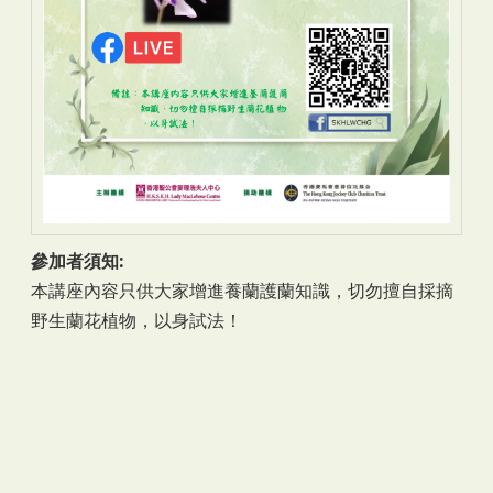
參加者須知:
本講座內容只供大家增進養蘭護蘭知識，切勿擅自採摘
野生蘭花植物，以身試法！