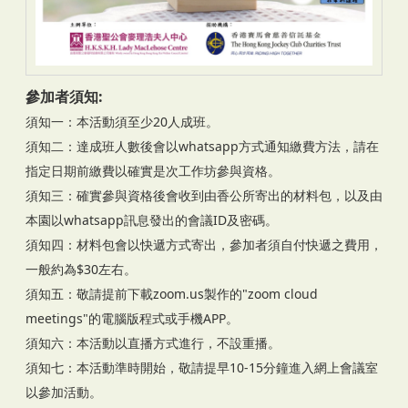
參加者須知:
須知一：本活動須至少20人成班。
須知二：達成班人數後會以whatsapp方式通知繳費方法，請在
指定日期前繳費以確實是次工作坊參與資格。
須知三：確實參與資格後會收到由香公所寄出的材料包，以及由
本園以whatsapp訊息發出的會議ID及密碼。
須知四：材料包會以快遞方式寄出，參加者須自付快遞之費用，
一般約為$30左右。
須知五：敬請提前下載zoom.us製作的"zoom cloud
meetings"的電腦版程式或手機APP。
須知六：本活動以直播方式進行，不設重播。
須知七：本活動準時開始，敬請提早10-15分鐘進入網上會議室
以參加活動。